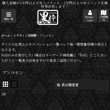
購入金額が1万円以上でゆうパケット・3万円以上でゆうパックを無
料発送致します！
MyPage・
ご利用案
商品一覧
Log-In
内
ホーム
>
ミラディン包囲戦
>
アンコモン
サイトの仕様上エキスパンション一覧→レア毎→管理番号順の表示と
なります。
Foilのみを表示したい場合はキーワード検索欄に「Foil」とご入力い
ただくと一覧表示出来ますので是非ご活用ください。
アンコモン
表示順変更
閉じる
2
件
表示数
: