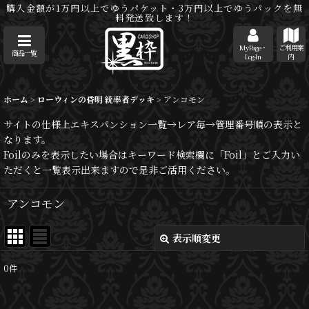
購入金額が1万円以上でゆうパケット・3万円以上でゆうパックを無
料発送致します！
MyPage・
ご利用案
商品一覧
Log-In
内
ホーム
>
ローウィンの昏明 統率者デッキ
>
アンコモン
サイトの仕様上エキスパンション一覧→レア毎→管理番号順の表示と
なります。
Foilのみを表示したい場合はキーワード検索欄に「Foil」とご入力い
ただくと一覧表示出来ますので是非ご活用ください。
アンコモン
表示順変更
閉じる
0
件
表示数
: