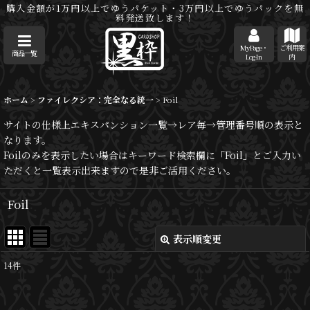
購入金額が1万円以上でゆうパケット・3万円以上でゆうパックを無
料発送致します！
MyPage・
ご利用案
商品一覧
Log-In
内
ホーム
>
ファイレクシア：完全なる統一
>
Foil
サイトの仕様上エキスパンション一覧→レア毎→管理番号順の表示と
なります。
Foilのみを表示したい場合はキーワード検索欄に「Foil」とご入力い
ただくと一覧表示出来ますので是非ご活用ください。
Foil
表示順変更
閉じる
14
件
表示数
: