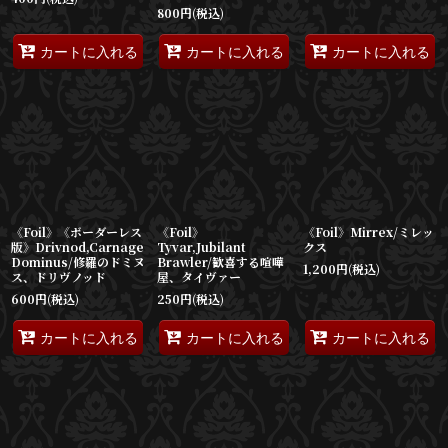
800
円
(税込)
カートに入れる
カートに入れる
カートに入れる
《Foil》《ボーダーレス
《Foil》
《Foil》Mirrex/ミレッ
版》Drivnod,Carnage
Tyvar,Jubilant
クス
Dominus/修羅のドミヌ
Brawler/歓喜する喧嘩
1,200
円
(税込)
ス、ドリヴノッド
屋、タイヴァー
600
円
(税込)
250
円
(税込)
カートに入れる
カートに入れる
カートに入れる