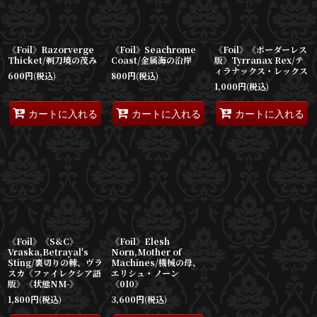
《Foil》Razorverge
《Foil》Seachrome
《Foil》《ボーダーレス
Thicket/剃刀境の茂み
Coast/金属海の沿岸
版》Tyrranax Rex/テ
ィラナックス・レックス
600
円
(税込)
800
円
(税込)
1,000
円
(税込)
カートに入れる
カートに入れる
カートに入れる
《Foil》《S&C》
《Foil》Elesh
Vraska,Betrayal's
Norn,Mother of
Sting/裏切りの棘、ヴラ
Machines/機械の母、
スカ《ファイレクシア語
エリシュ・ノーン
版》《状態NM-》
《010》
1,800
円
(税込)
3,600
円
(税込)