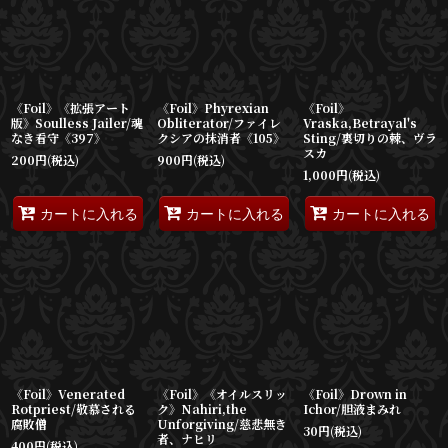
並び順
:
絞り込む
《Foil》《拡張アート
《Foil》Phyrexian
《Foil》
版》Soulless Jailer/魂
Obliterator/ファイレ
Vraska,Betrayal's
なき看守《397》
クシアの抹消者《105》
Sting/裏切りの棘、ヴラ
スカ
200
円
(税込)
900
円
(税込)
1,000
円
(税込)
カートに入れる
カートに入れる
カートに入れる
《Foil》Venerated
《Foil》《オイルスリッ
《Foil》Drown in
Rotpriest/敬慕される
ク》Nahiri,the
Ichor/胆液まみれ
腐敗僧
Unforgiving/慈悲無き
30
円
(税込)
者、ナヒリ
400
円
(税込)