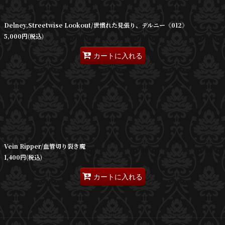
絞り込む
Delney,Streetwise Lookout/世慣れた見張り、デルニー《012》
5,000
円
(税込)
カートに入れる
Vein Ripper/血管切り裂き魔
1,400
円
(税込)
カートに入れる