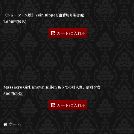
《ショーケース版》Vein Ripper/血管切り裂き魔
1,600
円
(税込)
カートに入れる
Massacre Girl,Known Killer/名うての殺人鬼、虐殺少女
600
円
(税込)
カートに入れる
ホーム