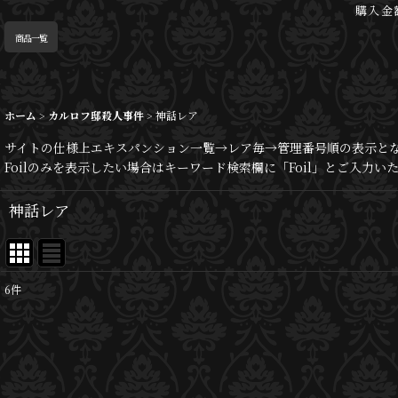
購入金
商品一覧
ホーム
>
カルロフ邸殺人事件
>
神話レア
サイトの仕様上エキスパンション一覧→レア毎→管理番号順の表示と
Foilのみを表示したい場合はキーワード検索欄に「Foil」とご入力
神話レア
6
件
表示数
:
並び順
: