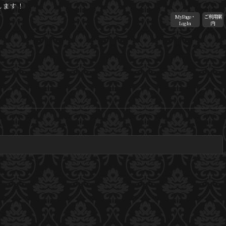
します！
MyPage・
ご利用案
Log-In
内
閉じる