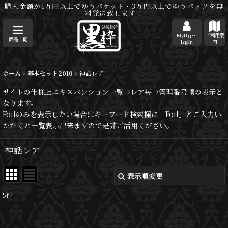
購入金額が1万円以上でゆうパケット・3万円以上でゆうパックを無
料発送致します！
MyPage・
ご利用案
商品一覧
Log-In
内
ホーム
>
基本セット2010
>
神話レア
サイトの仕様上エキスパンション一覧→レア毎→管理番号順の表示と
なります。
Foilのみを表示したい場合はキーワード検索欄に「Foil」とご入力い
ただくと一覧表示出来ますので是非ご活用ください。
神話レア
表示順変更
閉じる
5
件
表示数
: