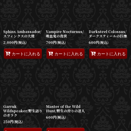
並び順
:
絞り込む
Sphinx Ambassador/
Vampire Nocturnus/
Darksteel Colossus/
スフィンクスの大使
吸血鬼の夜侯
ダークスティールの巨像
2,000
円
(税込)
700
円
(税込)
600
円
(税込)
カートに入れる
カートに入れる
カートに入れる
Garruk
Master of the Wild
Wildspeaker/野生語り
Hunt/野生の狩りの達人
のガラク
600
円
(税込)
250
円
(税込)