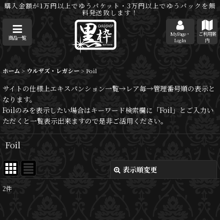
購入金額が1万円以上でゆうパケット・3万円以上でゆうパックを無
料発送致します！
MyPage・
ご利用案
商品一覧
Log-In
内
ホーム
>
ウルザズ・レガシー
>
Foil
サイトの仕様上エキスパンション一覧→レア毎→管理番号順の表示と
なります。
Foilのみを表示したい場合はキーワード検索欄に「Foil」とご入力い
ただくと一覧表示出来ますので是非ご活用ください。
Foil
表示順変更
閉じる
2
件
表示数
: