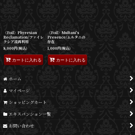
並び順
:
絞り込む
《Foil》Phyrexian
《Foil》Multani's
Reclamation/ファイレ
Presence/ムルタニの
クシア流再利用
存在
8,000
円
(税込)
1,000
円
(税込)
カートに入れる
カートに入れる
ホーム
マイページ
ショッピングカート
エキスパンション一覧
お問い合わせ