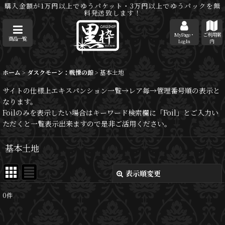
購入金額が1万円以上でゆうパケット・3万円以上でゆうパックを無
料発送致します！
MyPage・
ご利用案
商品一覧
Log-In
内
ホーム
>
ダスクモーン：戦慄の館
>
基本土地
サイトの仕様上エキスパンション一覧→レア毎→管理番号順の表示と
なります。
Foilのみを表示したい場合はキーワード検索欄に「Foil」とご入力い
ただくと一覧表示出来ますので是非ご活用ください。
基本土地
表示順変更
閉じる
0
件
表示数
: