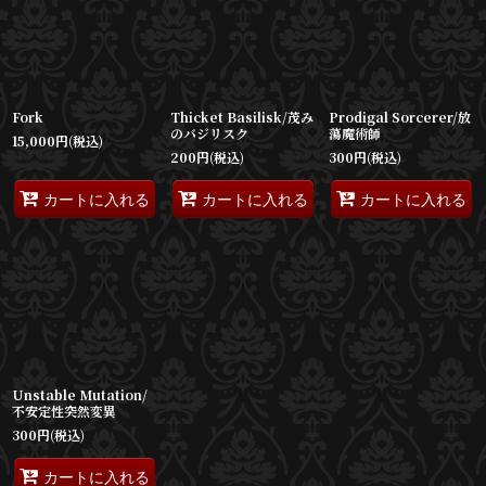
表示数
:
並び順
:
Fork
Thicket Basilisk/茂み
Prodigal Sorcerer/放
絞り込む
のバジリスク
蕩魔術師
15,000
円
(税込)
200
円
(税込)
300
円
(税込)
カートに入れる
カートに入れる
カートに入れる
Unstable Mutation/
不安定性突然変異
300
円
(税込)
カートに入れる