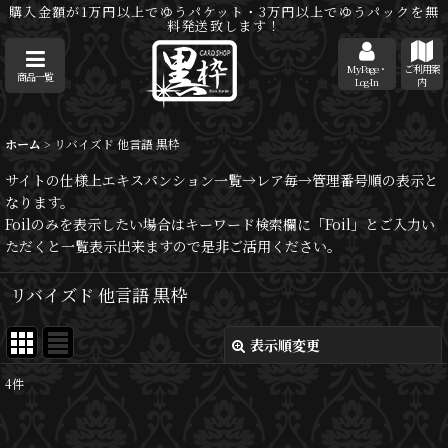
購入金額が1万円以上でゆうパケット・3万円以上でゆうパックを無
料発送致します！
MyPage・
ご利用案
商品一覧
Log-In
内
ホーム
>
リバイズド 他言語 黒枠
サイトの仕様上エキスパンション一覧→レア毎→管理番号順の表示と
なります。
Foilのみを表示したい場合はキーワード検索欄に「Foil」とご入力い
ただくと一覧表示出来ますので是非ご活用ください。
リバイズド 他言語 黒枠
表示順変更
閉じる
4
件
サブカテゴリ
: