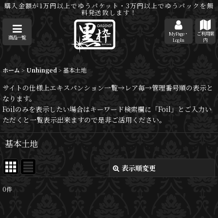
購入金額が1万円以上でゆうパケット・3万円以上でゆうパックを無
料発送致します！
MyPage・
ご利用案
商品一覧
Log-In
内
ホーム
>
Unhinged
>
基本土地
サイトの仕様上エキスパンション一覧→レア毎→管理番号順の表示と
なります。
Foilのみを表示したい場合はキーワード検索欄に「Foil」とご入力い
ただくと一覧表示出来ますので是非ご活用ください。
基本土地
表示順変更
閉じる
0
件
表示数
: