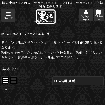
購入金額が1万円以上でゆうパケット・3万円以上でゆうパックを無
料発送致します！
MyPage・
ご利用案
商品一覧
Log-In
内
ホーム
>
団結のドミナリア
>
基本土地
サイトの仕様上エキスパンション一覧→レア毎→管理番号順の表示と
なります。
Foilのみを表示したい場合はキーワード検索欄に「Foil」とご入力い
ただくと一覧表示出来ますので是非ご活用ください。
基本土地
表示順変更
閉じる
10
件
表示数
: