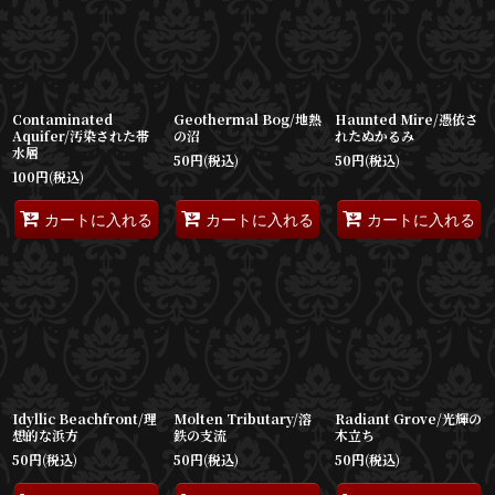
並び順
:
絞り込む
Contaminated
Geothermal Bog/地熱
Haunted Mire/憑依さ
Aquifer/汚染された帯
の沼
れたぬかるみ
水層
50
円
(税込)
50
円
(税込)
100
円
(税込)
カートに入れる
カートに入れる
カートに入れる
Idyllic Beachfront/理
Molten Tributary/溶
Radiant Grove/光輝の
想的な浜方
鉄の支流
木立ち
50
円
(税込)
50
円
(税込)
50
円
(税込)