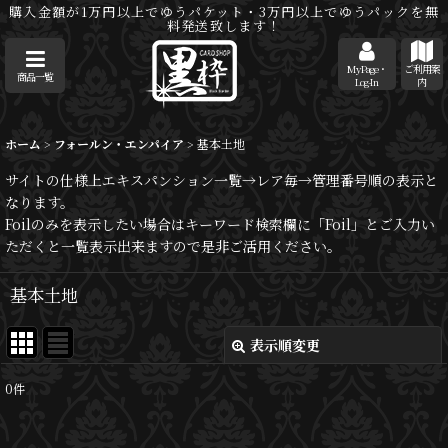
購入金額が1万円以上でゆうパケット・3万円以上でゆうパックを無
料発送致します！
MyPage・
ご利用案
商品一覧
Log-In
内
ホーム
>
フォールン・エンパイア
>
基本土地
サイトの仕様上エキスパンション一覧→レア毎→管理番号順の表示と
なります。
Foilのみを表示したい場合はキーワード検索欄に「Foil」とご入力い
ただくと一覧表示出来ますので是非ご活用ください。
基本土地
表示順変更
閉じる
0
件
表示数
: