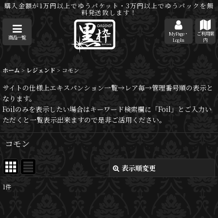
購入金額が1万円以上でゆうパケット・3万円以上でゆうパックを無
料発送致します！
MyPage・
ご利用案
商品一覧
Log-In
内
ホーム
>
レジェンド
>
コモン
サイトの仕様上エキスパンション一覧→レア毎→管理番号順の表示と
なります。
Foilのみを表示したい場合はキーワード検索欄に「Foil」とご入力い
ただくと一覧表示出来ますので是非ご活用ください。
コモン
表示順変更
閉じる
1
件
表示数
: