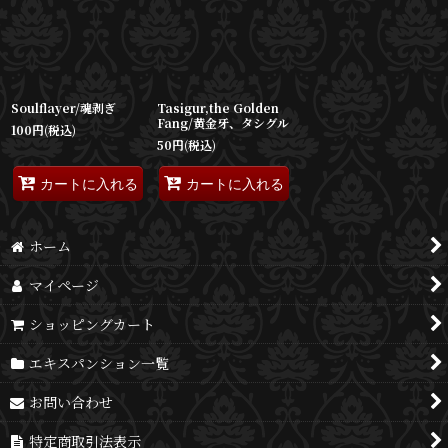
並び順
:
絞り込む
Soulflayer/魂剥ぎ
Tasigur,the Golden
Fang/黄金牙、タシグル
100
円
(税込)
50
円
(税込)
カートに入れる
カートに入れる
ホーム
マイページ
ショッピングカート
エキスパンション一覧
お問い合わせ
特定商取引法表示