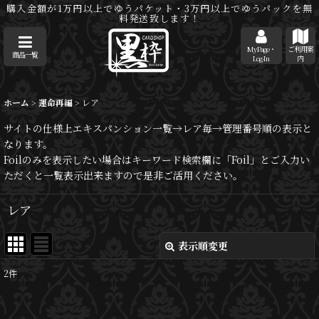
購入金額が1万円以上でゆうパケット・3万円以上でゆうパックを無
料発送致します！
MyPage・
ご利用案
商品一覧
Log-In
内
ホーム
>
運命再編
>
レア
サイトの仕様上エキスパンション一覧→レア毎→管理番号順の表示と
なります。
Foilのみを表示したい場合はキーワード検索欄に「Foil」とご入力い
ただくと一覧表示出来ますので是非ご活用ください。
レア
表示順変更
閉じる
2
件
表示数
: