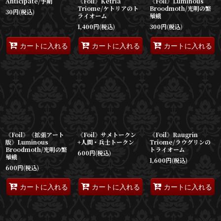
Anticipate/予期
《Foil》Ketria
《Foil》Luminous
Triome/ケトリアのト
Broodmoth/光明の繁
30
円
(税込)
ライオーム
殖蛾
1,400
円
(税込)
300
円
(税込)
カートに入れる
カートに入れる
カートに入れる
《Foil》《拡張アート
《Foil》サメトークン
《Foil》Raugrin
版》Luminous
+人間・兵士トークン
Triome/ラウグリンの
Broodmoth/光明の繁
トライオーム
600
円
(税込)
殖蛾
1,600
円
(税込)
600
円
(税込)
カートに入れる
カートに入れる
カートに入れる