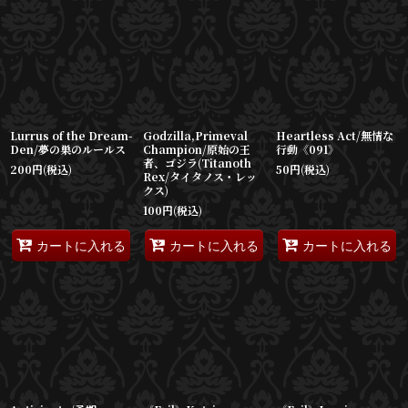
Lurrus of the Dream-
Godzilla,Primeval
Heartless Act/無情な
Den/夢の巣のルールス
Champion/原始の王
行動《091》
者、ゴジラ(Titanoth
200
円
(税込)
50
円
(税込)
Rex/タイタノス・レッ
クス)
100
円
(税込)
カートに入れる
カートに入れる
カートに入れる