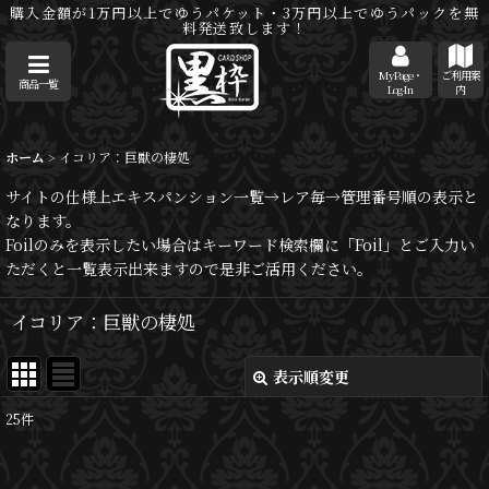
購入金額が1万円以上でゆうパケット・3万円以上でゆうパックを無
料発送致します！
MyPage・
ご利用案
商品一覧
Log-In
内
ホーム
>
イコリア：巨獣の棲処
サイトの仕様上エキスパンション一覧→レア毎→管理番号順の表示と
なります。
Foilのみを表示したい場合はキーワード検索欄に「Foil」とご入力い
ただくと一覧表示出来ますので是非ご活用ください。
イコリア：巨獣の棲処
表示順変更
閉じる
25
件
サブカテゴリ
: