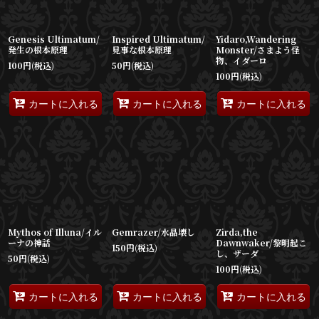
Genesis Ultimatum/
Inspired Ultimatum/
Yidaro,Wandering
発生の根本原理
見事な根本原理
Monster/さまよう怪
物、イダーロ
100
円
(税込)
50
円
(税込)
100
円
(税込)
カートに入れる
カートに入れる
カートに入れる
Mythos of Illuna/イル
Gemrazer/水晶壊し
Zirda,the
ーナの神話
Dawnwaker/黎明起こ
150
円
(税込)
し、ザーダ
50
円
(税込)
100
円
(税込)
カートに入れる
カートに入れる
カートに入れる