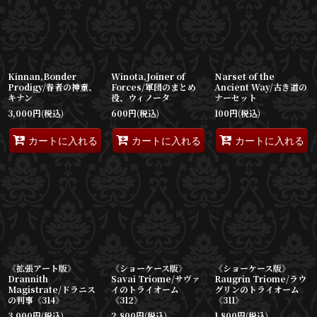
表示数
:
並び順
:
Kinnan,Bonder
Winota,Joiner of
Narset of the
絞り込む
Prodigy/眷者の神童、
Forces/軍団のまとめ
Ancient Way/古き道の
キナン
役、ウィノータ
ナーセット
3,000
円
(税込)
600
円
(税込)
100
円
(税込)
カートに入れる
カートに入れる
カートに入れる
《拡張アート版》
《ショーケース版》
《ショーケース版》
Drannith
Savai Triome/サヴァ
Raugrin Triome/ラウ
Magistrate/ドラニス
イのトライオーム
グリンのトライオーム
の判事《314》
《312》
《311》
3,000
円
(税込)
2,800
円
(税込)
1,800
円
(税込)