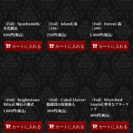
《Foil》Sparksmith/
《Foil》Island/島
《Foil》Forest/森
火花鍛冶
《336》
《349》
600
円
(税込)
250
円
(税込)
1,400
円
(税込)
カートに入れる
カートに入れる
カートに入れる
《Foil》Brightstone
《Foil》Cabal Slaver/
《Foil》Wretched
Ritual/輝石の儀式
陰謀団の奴隷商人
Anurid/卑劣なアヌーリ
ッド
1,800
円
(税込)
300
円
(税込)
400
円
(税込)
カートに入れる
カートに入れる
カートに入れる