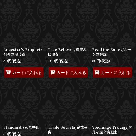
表示数
:
並び順
:
絞り込む
Ancestor's Prophet/
True Believer/真実の
Read the Runes/ルー
祖神の預言者
信仰者
ンの解読
50
円
(税込)
700
円
(税込)
80
円
(税込)
カートに入れる
カートに入れる
カートに入れる
Standardize/標準化
Trade Secrets/企業秘
Voidmage Prodigy/非
密
凡な虚空魔道士
50
円
(税込)