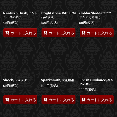
Nantuko Husk/ナント
Brightstone Ritual/輝
Goblin Sledder/ゴブ
ゥーコの鞘虫
石の儀式
リンのそり乗り
50
円
(税込)
150
円
(税込)
80
円
(税込)
カートに入れる
カートに入れる
カートに入れる
Shock/ショック
Sparksmith/火花鍛冶
Elvish Guidance/エル
フの案内
80
円
(税込)
100
円
(税込)
100
円
(税込)
カートに入れる
カートに入れる
カートに入れる