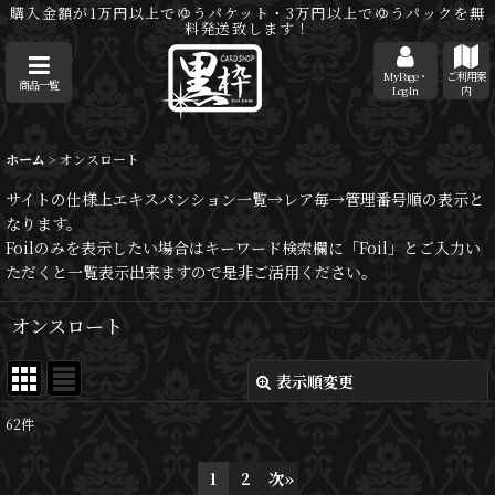
購入金額が1万円以上でゆうパケット・3万円以上でゆうパックを無
料発送致します！
MyPage・
ご利用案
商品一覧
Log-In
内
ホーム
>
オンスロート
サイトの仕様上エキスパンション一覧→レア毎→管理番号順の表示と
なります。
Foilのみを表示したい場合はキーワード検索欄に「Foil」とご入力い
ただくと一覧表示出来ますので是非ご活用ください。
オンスロート
表示順変更
閉じる
62
件
サブカテゴリ
:
1
2
次
»