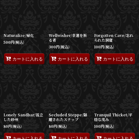
Naturalize/帰化
Wellwisher/幸運を祈
Forgotten Cave/忘れ
る者
られた洞窟
500
円
(税込)
300
円
(税込)
100
円
(税込)
カートに入れる
カートに入れる
カートに入れる
Lonely Sandbar/孤立
Secluded Steppe/隔
Tranquil Thicket/平
した砂州
離されたステップ
穏な茂み
80
円
(税込)
80
円
(税込)
100
円
(税込)
カートに入れる
カートに入れる
カートに入れる