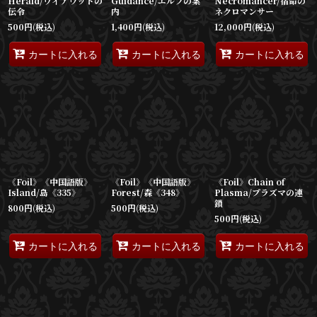
Herald/ワイアウッドの
Guidance/エルフの案
Necromancer/宿命の
伝令
内
ネクロマンサー
500
円
(税込)
1,400
円
(税込)
12,000
円
(税込)
カートに入れる
カートに入れる
カートに入れる
《Foil》《中国語版》
《Foil》《中国語版》
《Foil》Chain of
Island/島《335》
Forest/森《348》
Plasma/プラズマの連
鎖
800
円
(税込)
500
円
(税込)
500
円
(税込)
カートに入れる
カートに入れる
カートに入れる