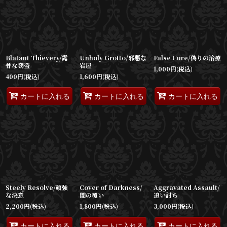
Blatant Thievery/露
Unholy Grotto/邪悪な
False Cure/偽りの治療
骨な窃盗
岩屋
1,000
円
(税込)
400
円
(税込)
1,600
円
(税込)
カートに入れる
カートに入れる
カートに入れる
Steely Resolve/頑強
Cover of Darkness/
Aggravated Assault/
な決意
闇の覆い
追い討ち
2,200
円
(税込)
1,800
円
(税込)
3,000
円
(税込)
カートに入れる
カートに入れる
カートに入れる