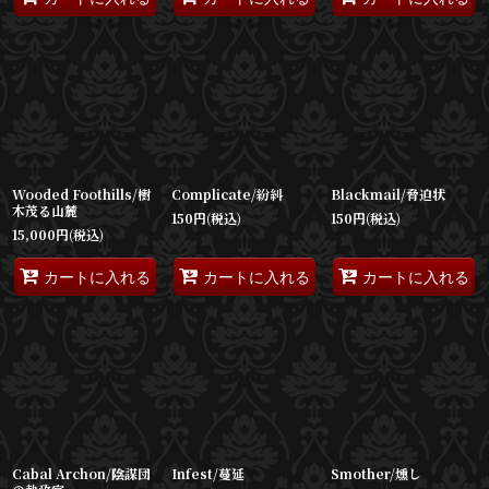
Wooded Foothills/樹
Complicate/紛糾
Blackmail/脅迫状
木茂る山麓
150
円
(税込)
150
円
(税込)
15,000
円
(税込)
カートに入れる
カートに入れる
カートに入れる
Cabal Archon/陰謀団
Infest/蔓延
Smother/燻し