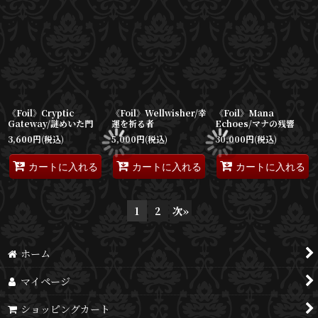
《Foil》Cryptic
《Foil》Wellwisher/幸
《Foil》Mana
Gateway/謎めいた門
運を祈る者
Echoes/マナの残響
3,600
円
(税込)
5,000
円
(税込)
30,000
円
(税込)
カートに入れる
カートに入れる
カートに入れる
1
2
次
»
ホーム
マイページ
ショッピングカート