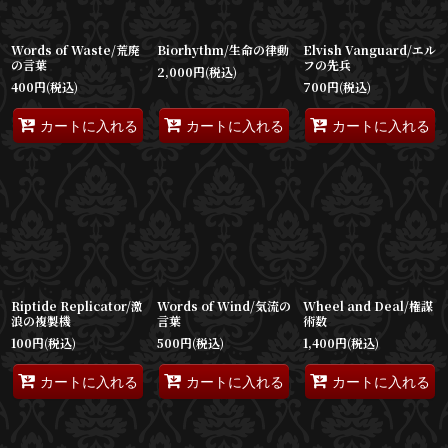
Words of Waste/荒廃
Biorhythm/生命の律動
Elvish Vanguard/エル
の言葉
フの先兵
2,000
円
(税込)
400
円
(税込)
700
円
(税込)
カートに入れる
カートに入れる
カートに入れる
Riptide Replicator/激
Words of Wind/気流の
Wheel and Deal/権謀
浪の複製機
言葉
術数
100
円
(税込)
500
円
(税込)
1,400
円
(税込)
カートに入れる
カートに入れる
カートに入れる