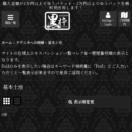
購入金額が1万円以上でゆうパケット・3万円以上でゆうパックを無
料発送致します！
MyPage・
ご利用案
商品一覧
Log-In
内
ホーム
>
ラヴニカへの回帰
>
基本土地
サイトの仕様上エキスパンション一覧→レア毎→管理番号順の表示と
なります。
Foilのみを表示したい場合はキーワード検索欄に「Foil」とご入力い
ただくと一覧表示出来ますので是非ご活用ください。
基本土地
表示順変更
閉じる
0
件
表示数
: