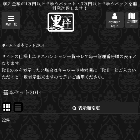
購入金額が1万円以上でゆうパケット・3万円以上でゆうパックを無
料発送致します！
MyPage・
ご利用案
商品一覧
Log-In
内
ホーム
>
基本セット2014
サイトの仕様上エキスパンション一覧→レア毎→管理番号順の表示と
なります。
Foilのみを表示したい場合はキーワード検索欄に「Foil」とご入力い
ただくと一覧表示出来ますので是非ご活用ください。
基本セット2014
表示順変更
閉じる
22
件
サブカテゴリ
: