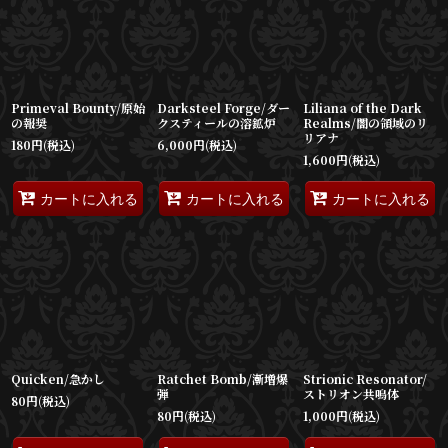
表示数
:
並び順
:
Primeval Bounty/原始
Darksteel Forge/ダー
Liliana of the Dark
絞り込む
の報奨
クスティールの溶鉱炉
Realms/闇の領域のリ
リアナ
180
円
(税込)
6,000
円
(税込)
1,600
円
(税込)
カートに入れる
カートに入れる
カートに入れる
Quicken/急かし
Ratchet Bomb/漸増爆
Strionic Resonator/
弾
ストリオン共鳴体
80
円
(税込)
80
円
(税込)
1,000
円
(税込)