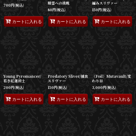
精霊への挑戦
編みスリヴァー
700
円
(税込)
80
円
(税込)
150
円
(税込)
カートに入れる
カートに入れる
カートに入れる
Young Pyromancer/
Predatory Sliver/捕食
《Foil》Mutavault/変
若き紅蓮術士
スリヴァー
わり谷
200
円
(税込)
150
円
(税込)
3,000
円
(税込)
カートに入れる
カートに入れる
カートに入れる