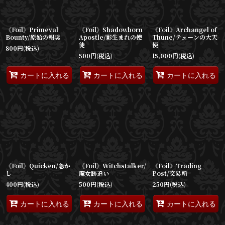
《Foil》Primeval
《Foil》Shadowborn
《Foil》Archangel of
Bounty/原始の報奨
Apostle/影生まれの使
Thune/テューンの大天
徒
使
800
円
(税込)
500
円
(税込)
15,000
円
(税込)
カートに入れる
カートに入れる
カートに入れる
《Foil》Quicken/急か
《Foil》Witchstalker/
《Foil》Trading
し
魔女跡追い
Post/交易所
400
円
(税込)
500
円
(税込)
250
円
(税込)
カートに入れる
カートに入れる
カートに入れる