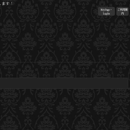
します！
MyPage・
ご利用案
Log-In
内
閉じる