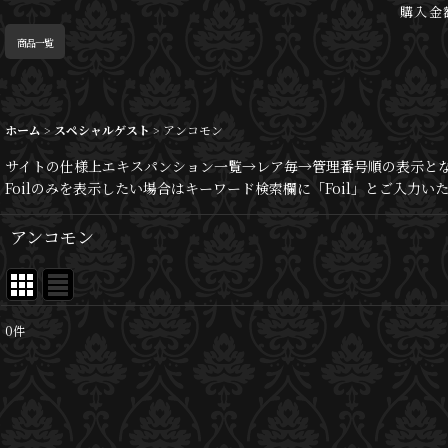
購入金
商品一覧
ホーム
>
スペシャルゲスト
>
アンコモン
サイトの仕様上エキスパンション一覧→レア毎→管理番号順の表示と
Foilのみを表示したい場合はキーワード検索欄に「Foil」とご入力
アンコモン
0
件
表示数
:
並び順
: