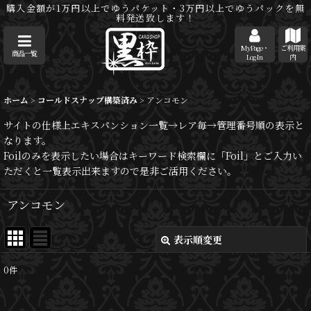
購入金額が1万円以上でゆうパケット・3万円以上でゆうパックを無
料発送致します！
MyPage・
ご利用案
商品一覧
Log-In
内
ホーム
>
コールドスナップ構築済み
>
アンコモン
サイトの仕様上エキスパンション一覧→レア毎→管理番号順の表示と
なります。
Foilのみを表示したい場合はキーワード検索欄に「Foil」とご入力い
ただくと一覧表示出来ますので是非ご活用ください。
アンコモン
表示順変更
閉じる
0
件
表示数
: