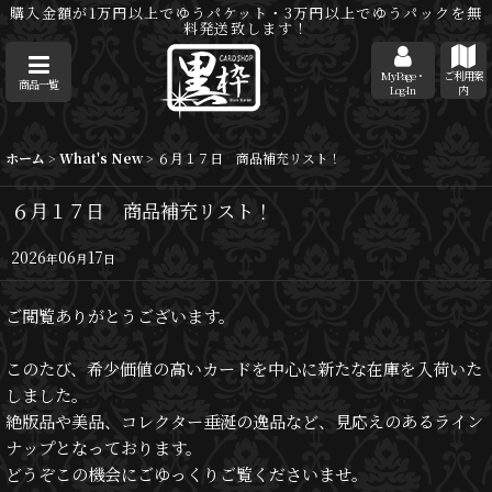
購入金額が1万円以上でゆうパケット・3万円以上でゆうパックを無
料発送致します！
MyPage・
ご利用案
商品一覧
Log-In
内
ホーム
>
What's New
>
６月１７日 商品補充リスト！
６月１７日 商品補充リスト！
2026
06
17
年
月
日
ご閲覧ありがとうございます。
このたび、希少価値の高いカードを中心に新たな在庫を入荷いた
しました。
絶版品や美品、コレクター垂涎の逸品など、見応えのあるライン
ナップとなっております。
どうぞこの機会にごゆっくりご覧くださいませ。