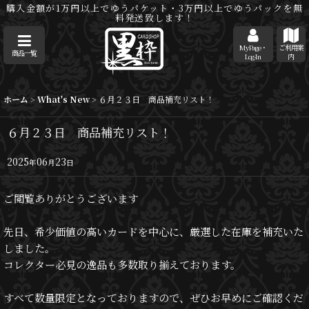
購入金額が1万円以上でゆうパケット・3万円以上でゆうパックを無
料発送致します！
MyPage・
ご利用案
商品一覧
Log-In
内
ホーム
>
What's New
>
６月２３日 商品補充リスト！
６月２３日 商品補充リスト！
2025
06
23
年
月
日
ご閲覧ありがとうございます
先日、希少価値の高いカードを中心に、厳選した在庫を補充いた
しました。
コレクター必見の逸品も多数取り揃えております。
すべて数量限定となっておりますので、ぜひお早めにご確認くだ