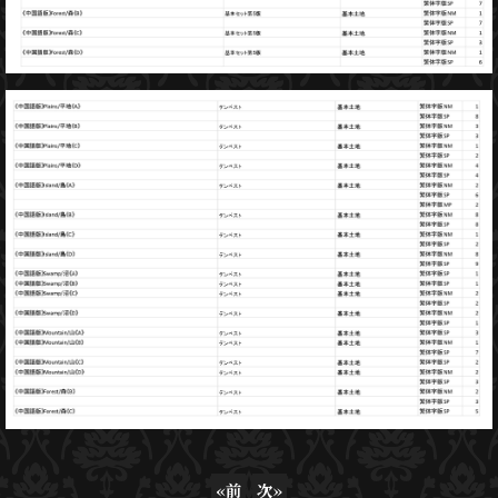
«
前
次
»